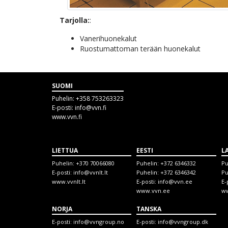
Tarjolla:
:
Vanerihuonekalut
Ruostumattoman terään huonekalut
SUOMI
Puhelin:
+358 753263323
E-posti:
info@vvn.fi
www.vvn.fi
LIETTUA
EESTI
L
Puhelin:
+370 70066080
Puhelin:
+372 6346332
Pu
E-posti:
info@vvnlt.lt
Puhelin:
+372 6346342
Pu
www.vvnlt.lt
E-posti:
info@vvn.ee
E-
www.vvn.ee
ww
NORJA
TANSKA
E-posti:
info@vvngroup.no
E-posti:
info@vvngroup.dk