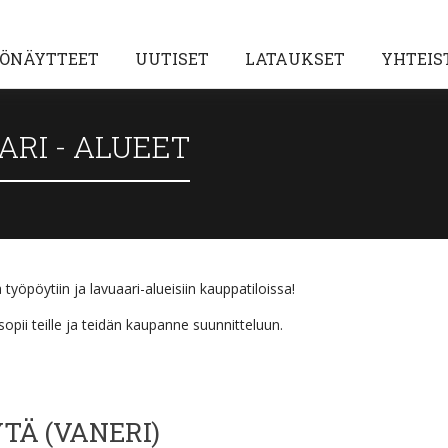
ÖNÄYTTEET
UUTISET
LATAUKSET
YHTEIS
RI - ALUEET
a työpöytiin ja lavuaari-alueisiin kauppatiloissa!
pii teille ja teidän kaupanne suunnitteluun.
TÄ (VANERI)