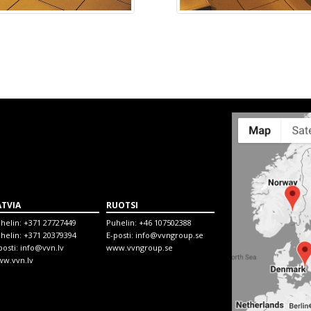
ATVIA
RUOTSI
helin:
+371 27727449
Puhelin:
+46 107502388
helin:
+371 20379394
E-posti:
info@vvngroup.se
posti:
info@vvn.lv
www.vvngroup.se
w.vvn.lv