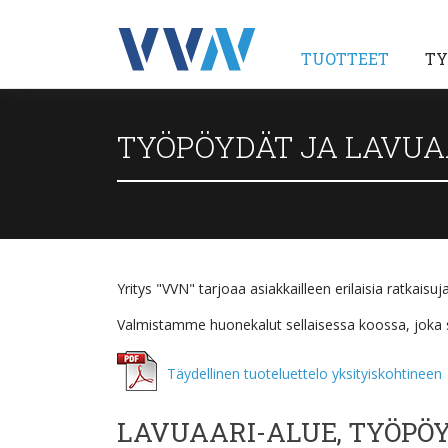
TUOTTEET
TY
TYÖPÖYDÄT JA LAVUAA
Yritys "VVN" tarjoaa asiakkailleen erilaisia ratkaisuj
Valmistamme huonekalut sellaisessa koossa, joka so
Täydellinen tuoteluettelo yksityiskohtineen
LAVUAARI-ALUE, TYÖPÖY